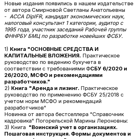
Я — точно выйдет в сентябре
Справочник кадровика от, А до Я — точно
выйдет в сентябре. Приносим свои изменения
за задержку!
К каждому изданию мы относимся очень
серьезно и дотошно проверяем и уточняем все
нюансы изменений в законодательстве.
Наши книги — это знак качества!
[28.07.2023]
Выход нового издания
книги "Справочник кадровика от,
А до Я" переносится на август.
[07.07.2023]
Раскрыть
Готовится новое издание книги
«Справочник кадровика от, А до Я»