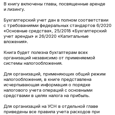
изменения законодательства.
[17.04.2025]
Раскрыть
Новинки 2025 года уже в продаже:
Воинский учет, Налоговые споры,
Самозанятые
1. В нашем издательстве издана очень
интересная книга нового автора Михаила
Окорокова —
«Налоговые споры. Позиции
Верховного Суда Р Ф по ключевым вопросам
применения первой и второй части НК РФ»
Автор удобно структурировал книгу
по отдельным тематическим разделам,
с комментариями и иллюстрациями, которые
помогают лучше понять суть спора и выводы
суда.
2. Переиздана с учетом последних изменений
книга
«Воинский учет в организациях.
Пошаговая инструкция
. Формы документов
и правила оформления. Издание 3-е,