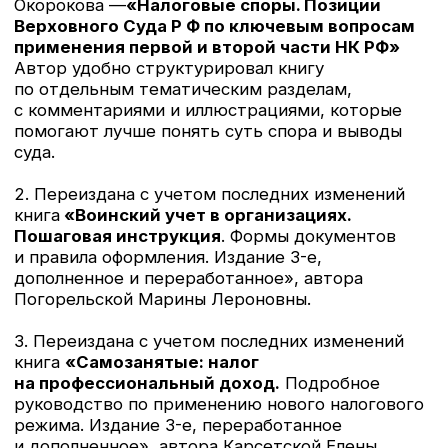
[26.11.2024]
Раскрыть
Поступила в продажу книга
«Годовой отчет
2024 г. бухгалтерский и налоговый
учет.» автора Крутяковой Татьяны
Леонидовны.
В книге «Годовой отчет 2024» собрана
информация для составления бухгалтерской
и налоговой отчетности за 2024 год с учетом
всех изменений законодательства. Большое
внимание в этом году будет уделено налоговой
реформе 2025 года.
[26.07.2024]
Раскрыть
Заработная плата 2024
Бестселлер Воробьевой Елены Вячеславовны
готовится к выходу в конце августа 2024. Книга