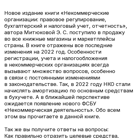
Cотрудничество
КОМПАНИЯ
Бухгалтерский учет и налоги
Заработная плата и кадры
УСН, ИП, самозанятые
Некоммерческие организации
Смотреть весь
каталог
КОМПАНИЯ
+7 (985) 410-94-13
icgr@icgr.ru
г. Москва, проспект Мира,
д. 150, гостиница «КОСМОС»,
метро ВДНХ
Реквизиты
Политика конфиденциальности
Политика обработки