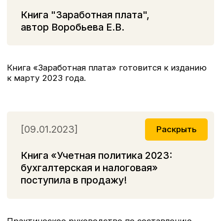
этом вы прочитаете в данной книге.
Так же вы получите ответы на вопросы:
Как правильно отразить целевые средства,
В каком случае их трата будет признаваться
нецелевой и облагаться налогом на прибыль?
Может ли некоммерческая организация вести
предпринимательскую деятельность?
Как следует учитывать общехозяйственные
расходы?
Вправе ли НКО привлекать к работе волонтеров?
Что лучше: получить освобождение от уплаты
НДС или перейти на «упрощенку»?
Эта книга, несомненно, станет полезным
практическим руководством в сложной работе
бухгалтера НКО.
[23.05.2022]
Раскрыть
Книга «ОСНОВНЫЕ СРЕДСТВА:
бухгалтерский и налоговый учет»
поступила в продажу!