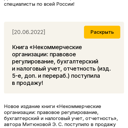
Главная книга года «ГОДОВОЙ
ОТЧЕТ 2021» поступила в продажу
[26.11.2021]
Книга «ГОДОВОЙ ОТЧЕТ
2021» готовится к изданию.
[22.09.2021]
Раскрыть
В издательстве вышла новая
книга «Справочник кадровика от,
А до Я» — 2-е издание
дополненное и переработанное.
При подготовке 2-го издания учтены все
изменения законодательства: переход
на электронные трудовые книжки, прямые
выплаты из ФСС, новые формы бумажных
трудовых книжек и порядок их ведения и др.