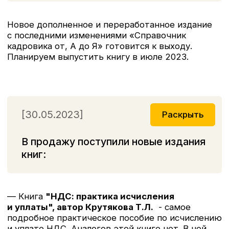
Книга "Годовой отчет 2022" поступает в
продажу в книжные магазины и маркетплейсы.
Книга написана понятным языком, с
многочисленными практическими примерами.
Тысячи бухгалтеров выбирают ее, чтобы без
проблем завершить год и не тратить лишнее
время на поиск необходимой информации.
Достоинства этой книги оценили многие
специалисты по всей России!
[20.06.2022]
Раскрыть
Книга «Некоммерческие
организации: правовое
регулирование, бухгалтерский
и налоговый учет, отчетность (изд.
5-е, доп. и перераб.) поступила
в продажу!
Новое издание книги «Некоммерческие
организации: правовое регулирование,
бухгалтерский и налоговый учет, отчетность»,
автора Митюковой Э. С. поступило в продажу