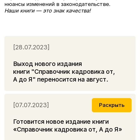
внесении в нее изменений и дополнений. Следуя
рекомендациям автора, вы быстро определите
круг вопросов, требующих отражения в учетной
политике вашей организации, выберете
приемлемые для вас варианты учета, а так же
сможете максимально сблизить данные
бухгалтерского и налогового учета.
Большое количество практических цифровых
примеров помогут разобраться в действующих
правилах и сделать оптимальный выбор.
Бухгалтеры малых предприятий найдут в этой
книге подробные рекомендации
по формированию упрощенной учетной
политики, позволяющей снизить трудозатраты
на ведение учета и составление отчетности.
[22.11.2022]
Раскрыть
Вышла книга "Годовой отчет 2022" ,
автор Крутякова Т.Л.