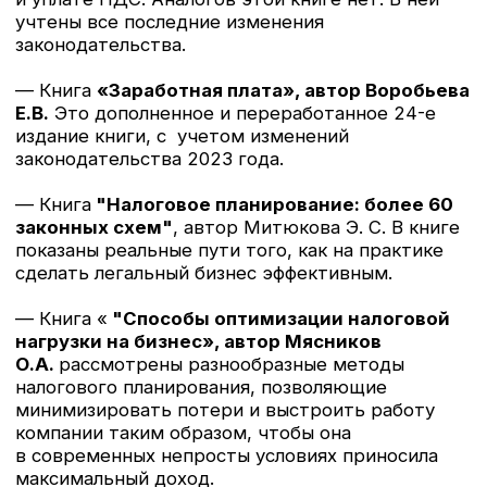
во все книжные магазины и маркетплейсы
страны. В книге отражены все последние
изменения на 2022 год. Особенности
регистрации, учета и налогообложения
в некоммерческих организациях всегда
вызывают множество вопросов, особенно
в связи с постоянными изменениями
в законодательстве. Так, в 2022 году НКО стали
начислять амортизацию по основным средствам
в бухучете. А в ближайшей перспективе
ожидается появление нового ФСБУ
«Некоммерческая деятельность». Обо всем
этом вы прочитаете в данной книге.
Так же вы получите ответы на вопросы:
Как правильно отразить целевые средства,
В каком случае их трата будет признаваться
нецелевой и облагаться налогом на прибыль?
Может ли некоммерческая организация вести
предпринимательскую деятельность?
Как следует учитывать общехозяйственные
расходы?
Вправе ли НКО привлекать к работе волонтеров?
Что лучше: получить освобождение от уплаты
НДС или перейти на «упрощенку»?
Эта книга, несомненно, станет полезным
практическим руководством в сложной работе
бухгалтера НКО.