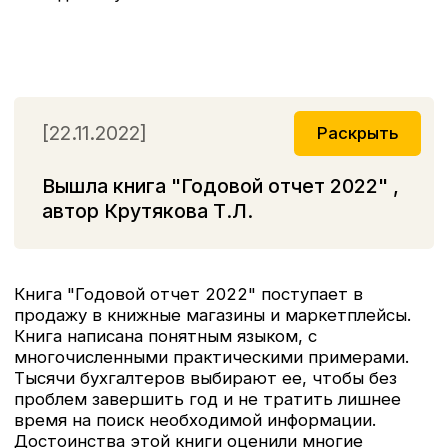
автор Карсетская Е. В. Готовятся к изданию
следующие книги: Основные средства, автор
Крутякова Т.Л. Налоговое планирование, автор
Митюкова Э.С. Проверка трудовой инспекции,
автор Карсетская Е. В. и др.
[15.12.2021]
Раскрыть
ГОДОВОЙ ОТЧЕТ: БУХГАЛТЕРСКИЙ
И НАЛОГОВЫЙ УЧЁТ.
ИЗМЕНЕНИЯ НА 2022 ГОД
Лектор: Крутякова Т.Л.
Время проведения: с 10−00 до 16−00
Место проведения: г. Москва, Тверская улица, д.
26/1, гостиница «МАРРИОТТ ГРАНД ОТЕЛЬ
МОСКВА» (метро МАЯКОВСКАЯ)
[26.11.2021]