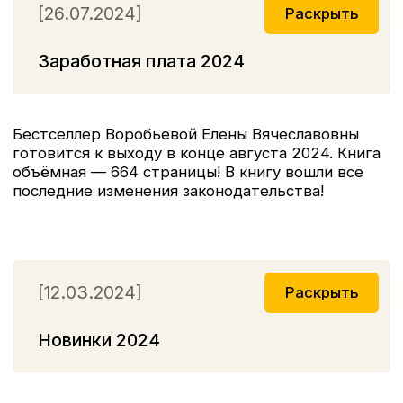
[02.10.2023]
Раскрыть
Две новинки вышли в свет
в нашем издательстве:
1. «Справочник кадровика от, А до Я. изд.3-е»,
автор Погорельская М.Л.
Отдельно в книге подробно раскрыты
актуальные вопросы организации и ведения
воинского учета, которые приведены
в соответствие со всеми изменениями 2023
года.
2. «ЕДИНЫЙ НАЛОГОВЫЙ СЧЕТ (ЕНС):
инструкция по эксплуатации. Практические
рекомендации по применению нового порядка
уплаты налогов в бюджет для организаций
и предпринимателей», автор Крутякова Т.Л.
[07.09.2023]
Раскрыть
Справочник кадровика от, А до