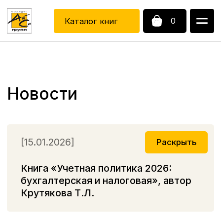
0
Каталог книг
Каталог книг
Новости
[15.01.2026]
Раскрыть
Книга «Учетная политика 2026:
бухгалтерская и налоговая», автор
Крутякова Т.Л.
Книга «Учетная политика 2026: бухгалтерская
и налоговая», автор Крутякова Т.Л.
уже
в производстве.
Ждем поступления книги в продажу во второй
половине февраля 2026 года.