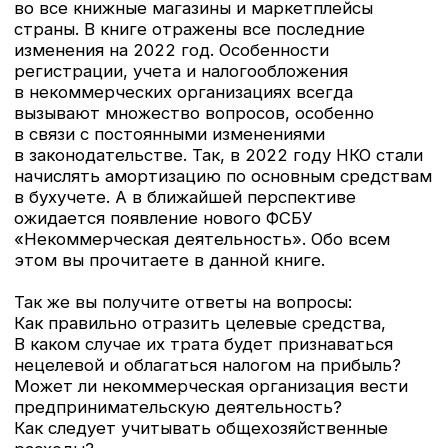
[14.07.2021]
Раскрыть
Бестселлер «НДС: практика
исчисления и уплаты», автора
Крутяковой Татьяны Леонидовны
поступила в продажу во все
книжные магазины!
Эта книга — Это самое подробное практическое
пособие по исчислению и уплате НДС.
В книге учтены все последние изменения, в том
числе вступившие в силу летом 2021 года.
[17.05.2021]
Раскрыть
Книга «Строительство:
бухгалтерский и налоговый учет»
автора Митюковой Эльвиры