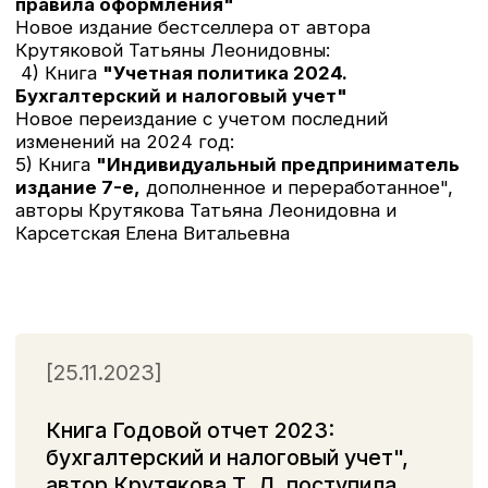
Новое дополненное и переработанное издание
с последними изменениями «Справочник
кадровика от, А до Я» готовится к выходу.
Планируем выпустить книгу в июле 2023.
[30.05.2023]
Раскрыть
В продажу поступили новые издания
книг:
— Книга
"НДС: практика исчисления
и уплаты", автор Крутякова Т.Л.
- самое
подробное практическое пособие по исчислению
и уплате НДС. Аналогов этой книге нет. В ней
учтены все последние изменения
законодательства.
— Книга
«Заработная плата», автор Воробьева
Е.В.
Это дополненное и переработанное 24-е
издание книги, с учетом изменений
законодательства 2023 года.