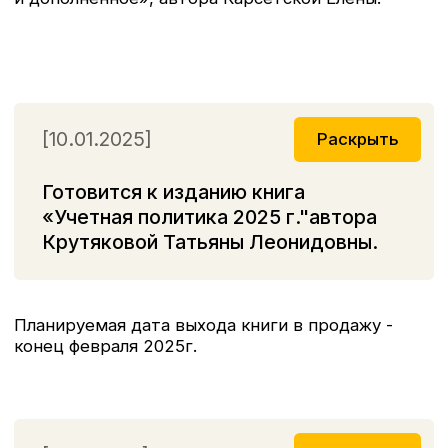
объёмная — 664 страницы! В книгу вошли все
последние изменения законодательства!
[12.03.2024]
Раскрыть
Новинки 2024
Новые издания появились в нашем издательстве
от автора Смирновой Светланы Анатольевны
-
ACCA DipIFR, кандидат экономических наук,
налоговый консультант 1 категории, аудитор с
1995 года, участник заседаний Рабочей группы
ФННРБУ БМЦ по разработке новейших ФСБУ.
1)
Книга "ОСНОВНЫЕ СРЕДСТВА И
КАПИТАЛЬНЫЕ ВЛОЖЕНИЯ.
Практическое
руководство по ведению бухучета в
соответствии с требованиями Ф
СБУ 6/2020 и
26/2020, МСФО и рекомендациями
разработчиков."
2)
Книга
"Аренда и лизинг.
Практическое
руководство по применению ФСБУ 25/2018 с
учетом норм МСФО и рекомендаций
разработчиков"