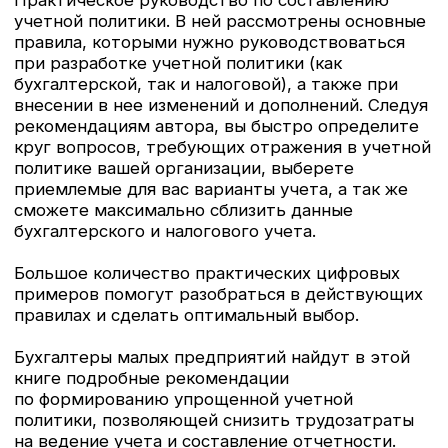
Новое издание книги на тему «Основные
средства» поступило в продажу во все книжные
магазины и маркетплейсы страны.
Бухгалтерский учет дан в полном соответствии
с новыми федеральными стандартами 6/2020
«Основные средства"25/2018 «Бухгалтерский
учет аренды» и 26/2020 «Капитальные
вложения».
[27.04.2022]
Раскрыть
Новинки 2022 года: Учетная
политика 2022, НКО, Самозанятые
и др
В первом квартале 2022 года вышли новые
издания: 1) УЧЕТНАЯ ПОЛИТИКА 2022,
бухгалтерская и налоговая, автор Крутякова
Т.Л. 2) Некоммерческие организации: правовое
регулирование, бухгалтерский и налоговый учет,
отчетность, автор Митюкова Э.С. 3)
Самозанятые: налог на профессиональный доход,