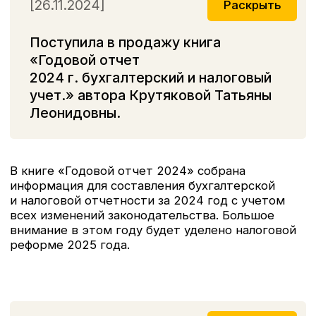
Новинка от автора бестселлера "Справочник
кадровика" Погорельской Марины Лероновны:
3) Книга
"Воинский учет в организациях.
Пошаговая инструкция. Формы документов и
правила оформления"
Новое издание бестселлера от автора
Крутяковой Татьяны Леонидовны:
4) Книга
"Учетная политика 2024.
Бухгалтерский и налоговый учет"
Новое переиздание с учетом последний
изменений на 2024 год:
5) Книга
"Индивидуальный предприниматель
издание 7-е,
дополненное и переработанное",
авторы Крутякова Татьяна Леонидовна и
Карсетская Елена Витальевна
[25.11.2023]
Книга Годовой отчет 2023:
бухгалтерский и налоговый учет",
автор Крутякова Т. Л. поступила
в продажу!