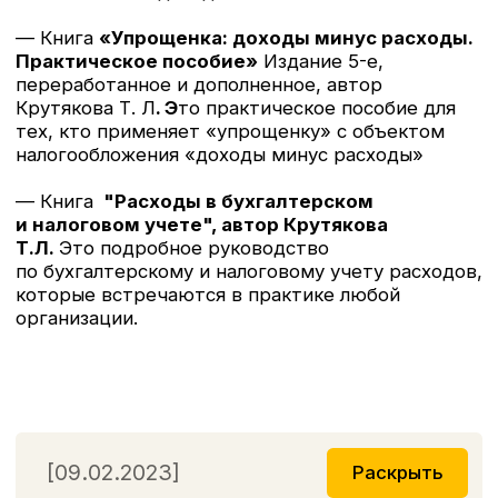
[10.06.2022]
Раскрыть
Книга «Самозанятые: налог
на профессиональный доход. 2-е
издание, перераб. и дополненное»
поступила в продажу!
Новое издание книги «Некоммерческие
организации: правовое регулирование,
бухгалтерский и налоговый учет, отчетность»,
автора Митюковой Э. С. поступило в продажу
во все книжные магазины и маркетплейсы
страны. В книге отражены все последние
изменения на 2022 год. Особенности
регистрации, учета и налогообложения
в некоммерческих организациях всегда
вызывают множество вопросов, особенно
в связи с постоянными изменениями
в законодательстве. Так, в 2022 году НКО стали
начислять амортизацию по основным средствам
в бухучете. А в ближайшей перспективе
ожидается появление нового ФСБУ
«Некоммерческая деятельность». Обо всем