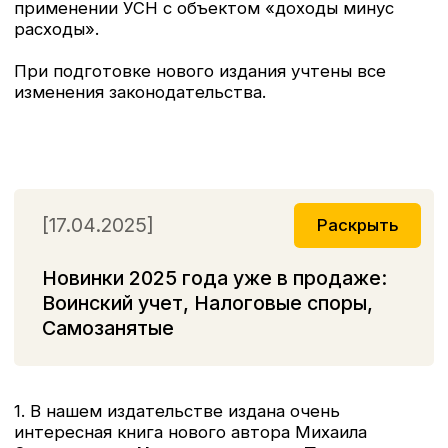
дополненное и переработанное», автора
Погорельской Марины Лероновны.
3. Переиздана с учетом последних изменений
книга
«Самозанятые: налог
на профессиональный доход.
Подробное
руководство по применению нового налогового
режима. Издание 3-е, переработанное
и дополненное», автора Карсетской Елены.
[10.01.2025]
Раскрыть
Готовится к изданию книга
«Учетная политика 2025 г."автора
Крутяковой Татьяны Леонидовны.
Планируемая дата выхода книги в продажу -
конец февраля 2025г.