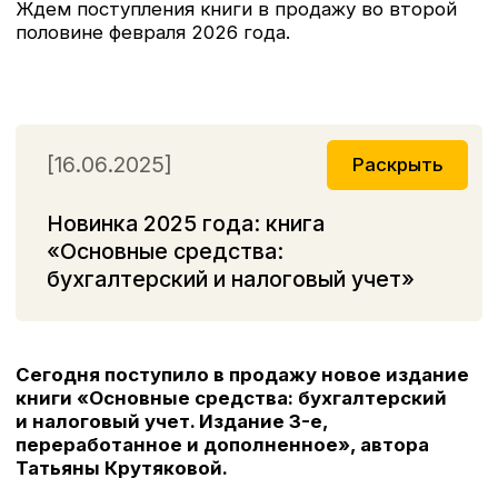
и налоговый учет. Издание 3-е,
переработанное и дополненное», автора
Татьяны Крутяковой.
В книгу включены главы, посвященные аренде
и лизингу.
Бухгалтерский учет дан в полном соответствии
с требованиями федеральных стандартов 6/2020
«Основные средства», 25/2018 «Бухгалтерский
учет аренды» и 26/2020 «Капитальные
вложения».
Книга будет полезна бухгалтерам всех
организаций независимо от применяемой
системы налогообложения.
Для организаций, применяющих общий режим
налогообложения, в книге представлена
исчерпывающая информация о порядке
налогового учета операций с основными
средствами в целях налога на прибыль.
Для организаций на УСН в отдельной главе
приведены все правила учета расходов при
применении УСН с объектом «доходы минус
расходы».
При подготовке нового издания учтены все