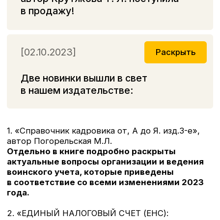
— Книга
"Налоговое планирование: более 60
законных схем"
, автор Митюкова Э. С. В книге
показаны реальные пути того, как на практике
сделать легальный бизнес эффективным.
— Книга «
"Способы оптимизации налоговой
нагрузки на бизнес», автор Мясников
О.А.
рассмотрены разнообразные методы
налогового планирования, позволяющие
минимизировать потери и выстроить работу
компании таким образом, чтобы она
в современных непросты условиях приносила
максимальный доход.
— Книга
«Упрощенка: доходы минус расходы.
Практическое пособие»
Издание 5-е,
переработанное и дополненное, автор
Крутякова Т. Л
. Э
то практическое пособие для
тех, кто применяет «упрощенку» с объектом
налогообложения «доходы минус расходы»
— Книга
"Расходы в бухгалтерском
и налоговом учете", автор Крутякова
Т.Л.
Это подробное руководство
по бухгалтерскому и налоговому учету расходов,
которые встречаются в практике любой
организации.