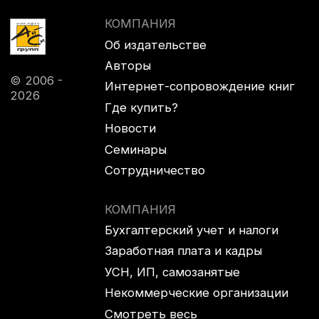
Новости
Семинары
Cотрудничество
КОМПАНИЯ
Бухгалтерский учет и налоги
Заработная плата и кадры
УСН, ИП, самозанятые
Некоммерческие организации
Смотреть весь
каталог
КОМПАНИЯ
+7 (985) 410-94-13
icgr@icgr.ru
г. Москва, проспект Мира,
д. 150, гостиница «КОСМОС»,
метро ВДНХ
Реквизиты
Политика конфиденциальности