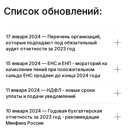
17 января 2024 — Перечень организаций,
которые подпадают под обязательный
аудит отчетности за 2023 год
КОМПАНИЯ
Об издательстве
Авторы
15 января 2024 — ЕНС и ЕНП - мораторий на
© 2006 -
Интернет-сопровождение книг
начисление пеней при положительном
2026
Где купить?
сальдо ЕНС продлен до конца 2024 года
Новости
Семинары
11 января 2024 — НДФЛ - новые сроки
Cотрудничество
уплаты и подачи уведомлений
КОМПАНИЯ
Бухгалтерский учет и налоги
10 января 2024 — Годовая бухгалтерская
Заработная плата и кадры
отчетность за 2023 год - рекомендации
УСН, ИП, самозанятые
Минфина России
Некоммерческие организации