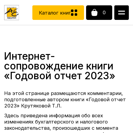
0
Каталог книг
Каталог книг
Интернет-
сопровождение книги
«Годовой отчет 2023»
На этой странице размещаются комментарии,
подготовленные автором книги «Годовой отчет
2023» Крутяковой Т.Л.
Здесь приведена информация обо всех
изменениях бухгалтерского и налогового
законодательства, произошедших с момента
подписания книги в печать, а также информация
о разъяснениях Минфина и ФНС России
по актуальным вопросам, связанным
с исчислением и уплатой налогов, составлением
бухгалтерской и налоговой отчетности.