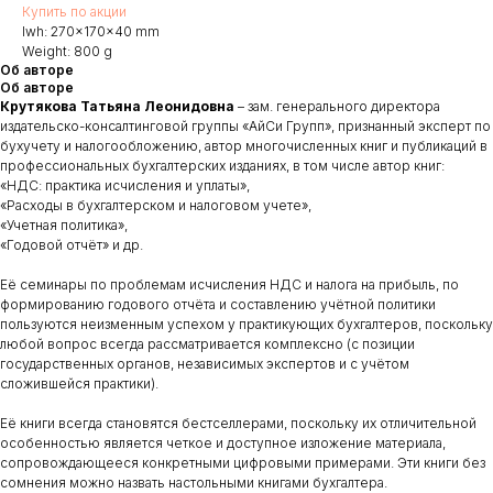
Купить по акции
lwh: 270x170x40 mm
Weight: 800 g
Об авторе
Об авторе
Крутякова Татьяна Леонидовна
–
зам. генерального директора
издательско-консалтинговой группы «АйСи Групп», признанный эксперт по
бухучету и налогообложению, автор многочисленных книг и публикаций в
профессиональных бухгалтерских изданиях, в том числе автор книг:
«НДС: практика исчисления и уплаты»,
«Расходы в бухгалтерском и налоговом учете»,
«Учетная политика»,
«Годовой отчёт» и др.
Её семинары по проблемам исчисления НДС и налога на прибыль, по
формированию годового отчёта и составлению учётной политики
пользуются неизменным успехом у практикующих бухгалтеров, поскольку
любой вопрос всегда рассматривается комплексно (с позиции
государственных органов, независимых экспертов и с учётом
сложившейся практики).
Её книги всегда становятся бестселлерами, поскольку их отличительной
особенностью является четкое и доступное изложение материала,
сопровождающееся конкретными цифровыми примерами. Эти книги без
сомнения можно назвать настольными книгами бухгалтера.