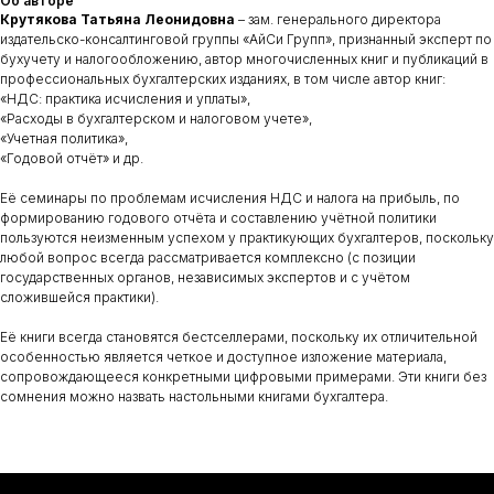
Об авторе
Крутякова Татьяна Леонидовна
–
зам. генерального директора
издательско-консалтинговой группы «АйСи Групп», признанный эксперт по
бухучету и налогообложению, автор многочисленных книг и публикаций в
профессиональных бухгалтерских изданиях, в том числе автор книг:
«НДС: практика исчисления и уплаты»,
«Расходы в бухгалтерском и налоговом учете»,
«Учетная политика»,
«Годовой отчёт» и др.
Её семинары по проблемам исчисления НДС и налога на прибыль, по
формированию годового отчёта и составлению учётной политики
пользуются неизменным успехом у практикующих бухгалтеров, поскольку
любой вопрос всегда рассматривается комплексно (с позиции
государственных органов, независимых экспертов и с учётом
сложившейся практики).
Её книги всегда становятся бестселлерами, поскольку их отличительной
особенностью является четкое и доступное изложение материала,
сопровождающееся конкретными цифровыми примерами. Эти книги без
сомнения можно назвать настольными книгами бухгалтера.