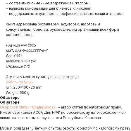
− составить письменные возражения и жалобы;
− написать консультации для клиентов или коллег;
− поддерживать актуальность профессиональных знаний и навыков.
Книга адресована бухгалтерам, аудиторам, налоговым
консультантам, юристам, руководителям организаций всех форм
собственности.
Год издания 2025
ISBN 978-5-6052336-5-7
Вес 400 г.
Формат 70х100/16
Страницы 272
Эту книгу можно купить дешевле по акции
Купить по акции
lwh: 250x160x20 mm
Weight: 650 g
Об авторе
Об авторе
Окороков Михаил Владимирович
– автор статей по налоговому праву.
Имеет сертификат ACCA Дип НРФ по российскому налогообложению и
является налоговым консультантом Республики Казахстан.
Михаил обладает 15-летним опытом работы юристом по налоговому праву